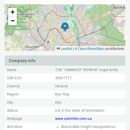
+
−
Leaflet
|
©
OpenStreetMap
contributors
Company info
Name
ТОВ "ЗАММЛЕР УКРАЇНА"
Legal entity
USR EOU
35007717
Country
Ukraine
Region
Kyiv Reg.
City
Kyiv
Status:
not in the state of termination
Webpage:
www.zammler.com.ua
Activities
Automobile freight transportation