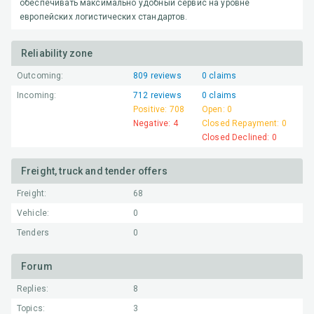
обеспечивать максимально удобный сервис на уровне
европейских логистических стандартов.
Reliability zone
Outcoming:
809
reviews
0
claims
Incoming:
712
reviews
0
claims
Positive:
708
Open:
0
Negative:
4
Closed Repayment:
0
Closed Declined:
0
Freight, truck and tender offers
Freight:
68
Vehicle:
0
Tenders
0
Forum
Replies:
8
Topics:
3