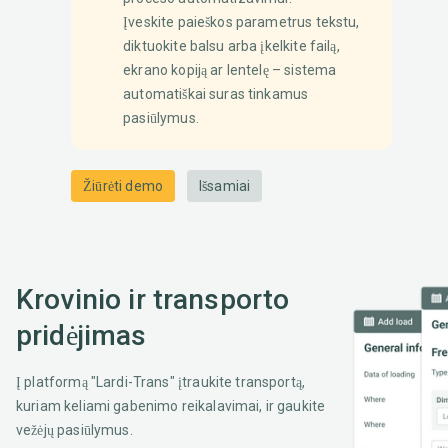
Įveskite paieškos parametrus tekstu,
diktuokite balsu arba įkelkite failą,
ekrano kopiją ar lentelę – sistema
automatiškai suras tinkamus
pasiūlymus.
Žiūrėti demo
Išsamiai
Krovinio ir transporto
pridėjimas
Į platformą "Lardi-Trans" įtraukite transportą,
kuriam keliami gabenimo reikalavimai, ir gaukite
vežėjų pasiūlymus.