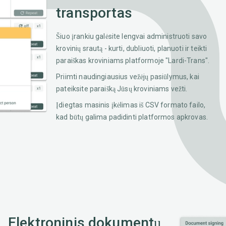
transportas
Šiuo įrankiu galėsite lengvai administruoti savo
krovinių srautą - kurti, dubliuoti, planuoti ir teikti
paraiškas kroviniams platformoje "Lardi-Trans".
Priimti naudingiausius vežėjų pasiūlymus, kai
pateiksite paraišką Jūsų kroviniams vežti.
Įdiegtas masinis įkėlimas iš CSV formato failo,
kad būtų galima padidinti platformos apkrovas.
Elektroninis dokumentų