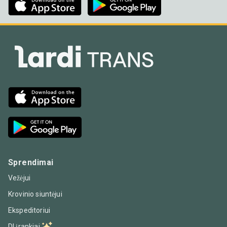
Sprendimai
Vežėjui
Krovinio siuntėjui
Ekspeditoriui
DI įrankiai