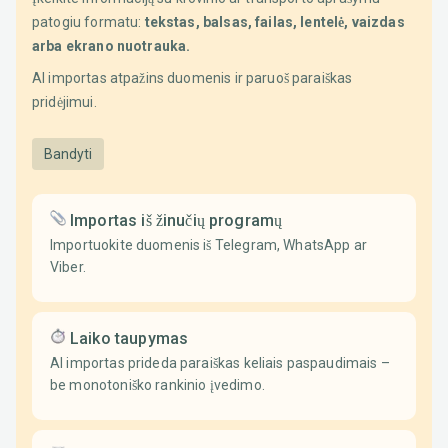
patogiu formatu:
tekstas, balsas, failas, lentelė, vaizdas
arba ekrano nuotrauka.
AI importas atpažins duomenis ir paruoš paraiškas
pridėjimui.
Bandyti
Importas iš žinučių programų
Importuokite duomenis iš Telegram, WhatsApp ar
Viber.
Laiko taupymas
AI importas prideda paraiškas keliais paspaudimais –
be monotoniško rankinio įvedimo.