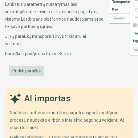
Lankstus parametrų nustatymas leis
sukonfigūruoti krovinio ar transporto papildymą
visiems Lardi-trans platformos naudotojams arba
tik savo partnerių sąrašui
Jūsų paraišką transportui išvys tūkstančiai
vartotojų.
Paraiškos pridėjimas truks ~3 min.
Pridėti paraišką
AI importas
Norėdami automatizuoti krovinių ir transporto pridėjimo
procesą, naudokite dirbtinio intelekto pagrindu veikiantį AI
importo įrankį.
Įkelkite informaciją su krovinio ar transporto aprašymu