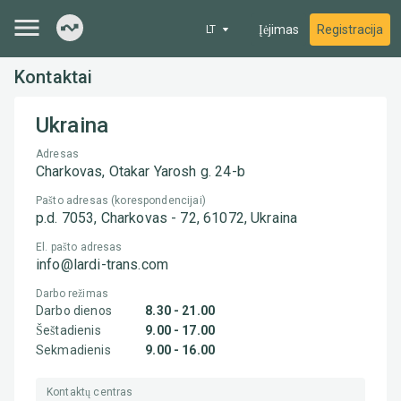
Įėjimas
Registracija
LT
Kontaktai
Ukraina
Adresas
Charkovas, Otakar Yarosh g. 24-b
Pašto adresas (korespondencijai)
p.d. 7053, Charkovas - 72, 61072, Ukraina
El. pašto adresas
info@lardi-trans.com
Darbo režimas
Darbo dienos
8.30
-
21.00
Šeštadienis
9.00
-
17.00
Sekmadienis
9.00
-
16.00
Kontaktų centras