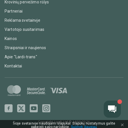
Krovinių pervežimo rūšys
Partneriai
Reklama svetainėje
Vartotojo susitarimas
Kainos
Straipsniai ir naujienos
Apie "Lardi-trans"
Kontaktai
Copyright Lardi Ltd ©
1999-2026
Šioje svetainėje naudojami slapukai. Slapukų nustatymus galite
pakeisti savo naršyklėje.
Sužinoti daugiau