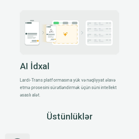
AI İdxal
Lardi-Trans platformasına yük və nəqliyyat əlavə
etmə prosesini sürətləndirmək üçün süni intellekt
əsaslı alət.
Üstünlüklər