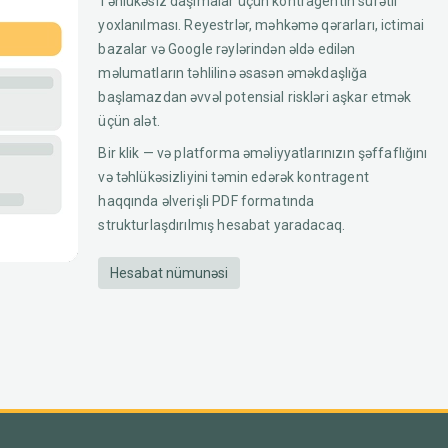
Təhlükəsiz daşımalar üçün kontragentin sürətli
yoxlanılması. Reyestrlər, məhkəmə qərarları, ictimai
bazalar və Google rəylərindən əldə edilən
məlumatların təhlilinə əsasən əməkdaşlığa
başlamazdan əvvəl potensial riskləri aşkar etmək
üçün alət.
Bir klik — və platforma əməliyyatlarınızın şəffaflığını
və təhlükəsizliyini təmin edərək kontragent
haqqında əlverişli PDF formatında
strukturlaşdırılmış hesabat yaradacaq.
Hesabat nümunəsi