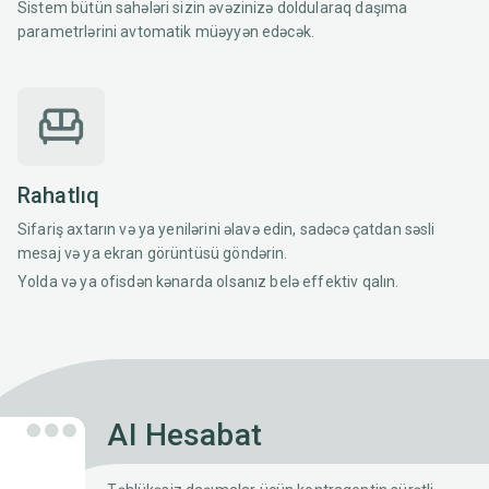
Sistem bütün sahələri sizin əvəzinizə doldularaq daşıma
parametrlərini avtomatik müəyyən edəcək.
Rahatlıq
Sifariş axtarın və ya yenilərini əlavə edin, sadəcə çatdan səsli
mesaj və ya ekran görüntüsü göndərin.
Yolda və ya ofisdən kənarda olsanız belə effektiv qalın.
AI Hesabat